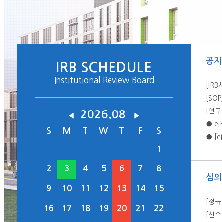
공지
IRB SCHEDULE
Institutional Review Board
[IR
2026.08
◀
▶
● eI
S
M
T
W
T
F
S
● [
1
2
3
4
5
6
7
8
심의
9
10
11
12
13
14
15
[정규
16
17
18
19
20
21
22